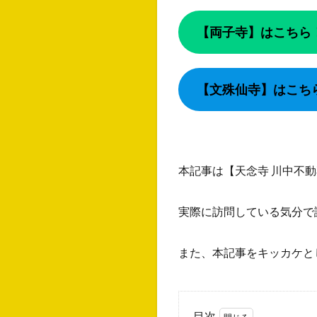
【両子寺】はこちら
【文殊仙寺】はこち
本記事は【天念寺 川中不
実際に訪問している気分で
また、本記事をキッカケと
目次