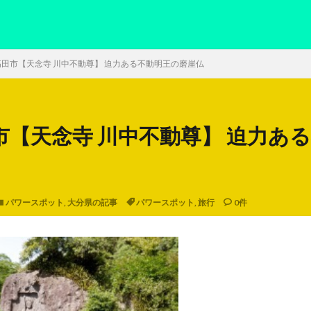
田市【天念寺 川中不動尊】 迫力ある不動明王の磨崖仏
市【天念寺 川中不動尊】 迫力あ
パワースポット
,
大分県の記事
パワースポット
,
旅行
0件