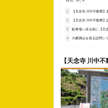
1
【天念寺 川中不動尊】
2
【天念寺 川中不動尊】
3
駐車場へ戻る前に【天
4
六郷満山を巡る訪問シ
【天念寺 川中