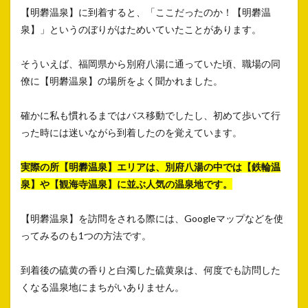
【明礬温泉】に到着すると、「ここだったのか！【明礬温
泉】」というのぼりがはためいていたことがあります。
そういえば、福岡県から別府八湯に通っていた頃、職場の同
僚に【明礬温泉】の場所をよく聞かれました。
確かに私も慣れるまではバス移動でしたし、初めて歩いて行
った時には迷いながら到着したのを覚えています。
実際の所【明礬温泉】エリアは、別府八湯の中では【鉄輪温
泉】や【観海寺温泉】に並ぶ人気の温泉地です。
【明礬温泉】を訪問をされる際には、Googleマップなどを使
ってみるのも1つの方法です。
到着後の硫黄の香りと白濁した硫黄泉は、何度でも訪問した
くなる温泉地にまちがいありません。