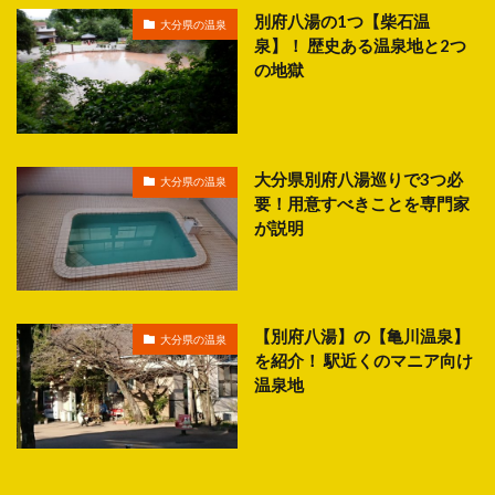
別府八湯の1つ【柴石温
大分県の温泉
泉】！ 歴史ある温泉地と2つ
の地獄
大分県別府八湯巡りで3つ必
大分県の温泉
要！用意すべきことを専門家
が説明
【別府八湯】の【亀川温泉】
大分県の温泉
を紹介！ 駅近くのマニア向け
温泉地