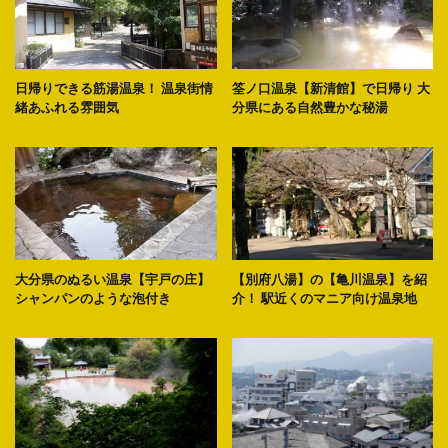
日帰りできる筋湯温泉！ 温泉街情
筌ノ口温泉【新清館】で日帰り 大
緒あふれる雰囲気
分県にある自然豊かな秘湯
大分県のぬるい温泉【宇戸の庄】
【別府八湯】の【亀川温泉】を紹
シャンパンのような泡付き
介！ 駅近くのマニア向け温泉地