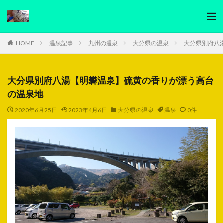
HOME
温泉記事
九州の温泉
大分県の温泉
大分県別府八
大分県別府八湯【明礬温泉】硫黄の香りが漂う高台
の温泉地
2020年6月25日
2023年4月6日
大分県の温泉
温泉
0件