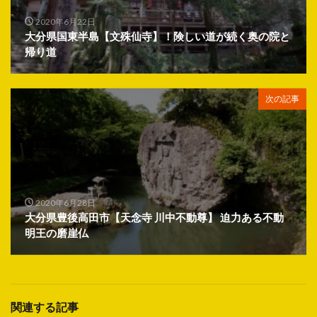
2020年6月22日
大分県国東半島【文殊仙寺】！険しい道が続く奥の院と
帰り道
次の記事
2020年6月28日
大分県豊後高田市【天念寺 川中不動尊】 迫力ある不動
明王の磨崖仏
関連する記事