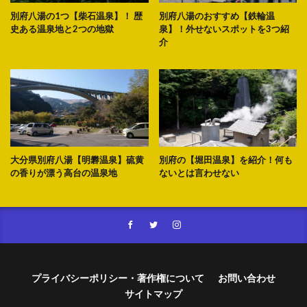
別府八湯の1つ【柴石温泉】！ 歴
別府八湯のおすすめ【鉄輪温
史ある温泉地と2つの地獄
泉】！外せないスポットを3つ紹
介
大分県別府八湯【明礬温泉】硫黄
別府の【堀田温泉】を紹介！何も
の香りが漂う高台の温泉地
ないとは言わせない
プライバシーポリシー・著作権について
お問い合わせ
サイトマップ