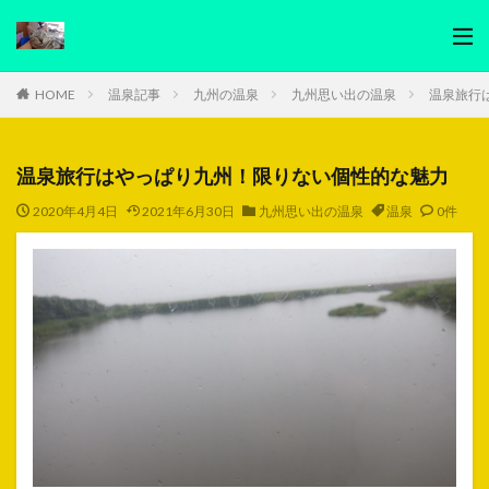
HOME
温泉記事
九州の温泉
九州思い出の温泉
温泉旅行
温泉旅行はやっぱり九州！限りない個性的な魅力
2020年4月4日
2021年6月30日
九州思い出の温泉
温泉
0件