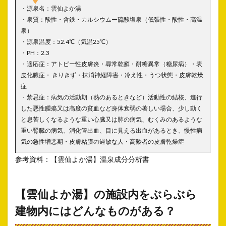
・源泉名：雲仙よか湯
・泉質：酸性・含鉄・カルシウムー硫酸塩泉（低張性・酸性・高温
泉）
・源泉温度：52.4℃（気温25℃）
・PH：2.3
・適応症：アトピー性皮膚炎・尋常乾癬・耐糖異常（糖尿病）・表
皮化膿症・ きりきず・抹消神経障害・冷え性・うつ状態・皮膚乾燥
症
・禁忌症：病気の活動期（熱のあるときなど）活動性の結核、進行
した悪性腫瘍又は高度の貧血など身体衰弱の著しい場合、少し動く
と息苦しくなるような重い心臓又は肺の病気、むくみのあるような
重い腎臓の病気、消化管出血、目に見える出血があるとき、慢性病
気の急性増悪期・皮膚粘膜の過敏な人・高齢者の皮膚乾燥症
参考資料：【雲仙よか湯】温泉成分分析書
【雲仙よか湯】の施設内をぶらぶら
建物内にはどんなものがある？