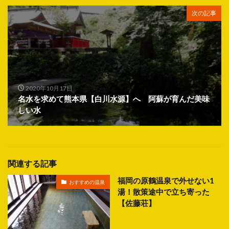
次の記事
2020年10月17日
名水を求めて熊本県【白川水源】へ 阿蘇が育んだ美味
しい水
関連する記事
福岡の原鶴温泉で外せない1
おすすめの温泉
湯！散策途中で立ち寄った
【佐藤荘】