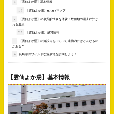
1
【雲仙よか湯】基本情報
1.1
【雲仙よか湯】googleマップ
2
【雲仙よか湯】の泉質酸性泉を体験！数種類の湯舟に注が
れる源泉
2.1
【雲仙よか湯】泉質情報
3
【雲仙よか湯】の施設内をぶらぶら建物内にはどんなもの
がある？
4
長崎県のワイルドな温泉地を訪問しよう！
【雲仙よか湯】基本情報