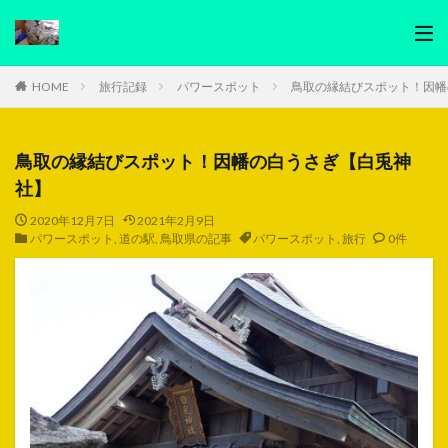
HOME
旅行記録
パワースポット
鳥取の縁結びスポット！因幡
鳥取の縁結びスポット！因幡の白うさぎ【白兎神
社】
2020年12月7日
2021年2月9日
パワースポット
,
道の駅
,
鳥取県の記事
パワースポット
,
旅行
0件