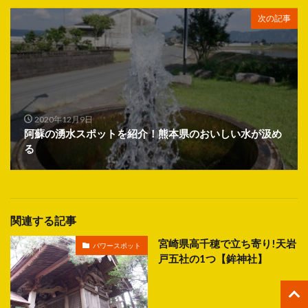
次の記事
2020年12月9日
阿蘇の湧水スポットを紹介！熊本県のおいしい水が汲め
る
関連する記事
宮崎県高千穂で立ち寄り!天岩
パワースポット
戸五社の1つ【鉾神社】