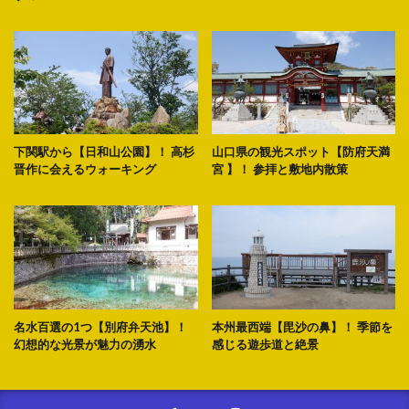
下関駅から【日和山公園】！ 高杉
山口県の観光スポット【防府天満
晋作に会えるウォーキング
宮 】！ 参拝と敷地内散策
名水百選の1つ【別府弁天池】！
本州最西端【毘沙の鼻】！ 季節を
幻想的な光景が魅力の湧水
感じる遊歩道と絶景