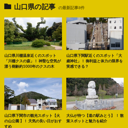
山口県の記事
の最新記事8件
山口県川棚温泉近くのスポット
山口県下関駅近くのスポット「大
「川棚クスの森」！ 神聖な空気が
歳神社」！ 御利益と体力の限界を
漂う樹齢約1000年のクスの木
実感できる？
山口県下関市の観光スポット【火
大仏が待つ【道の駅みとう】 ！ 散
の山公園 】！ 天気の良い日がおす
策スポットと魅力を紹介
すめ