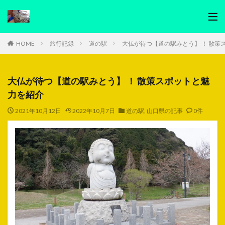
HOME
旅行記録
道の駅
大仏が待つ【道の駅みとう】 ！ 散策
大仏が待つ【道の駅みとう】 ！ 散策スポットと魅
力を紹介
2021年10月12日
2022年10月7日
道の駅
,
山口県の記事
0件