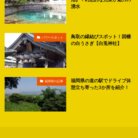
湧水
鳥取の縁結びスポット！因幡
パワースポット
の白うさぎ【白兎神社】
福岡県の道の駅でドライブ休
福岡県の記事
憩立ち寄った3か所を紹介！