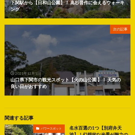
下関駅から【日和山公園】！ 高杉晋作に会えるウォーキ
ング
次の記事
2021年12月1日
山口県下関市の観光スポット【火の山公園 】！ 天気の
良い日がおすすめ
関連する記事
名水百選の1つ【別府弁天
パワースポット
池】！幻想的な光景が魅力の