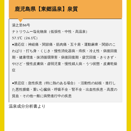
鹿児島県【東郷温泉】泉質
湯之里86号
ナトリウムー塩化物泉（低張性・中性・高温泉）
57.1℃（26.1℃）
●適応症：神経痛・関節痛・筋肉痛・五十肩・運動麻痺・関節のこ
わばり・打ち身・くじき・慢性消化器病・痔疾・冷え性・病後回復
期・健康増進・抹消循環障害・病後回復期・疲労回復・きりきず・
やけど・慢性皮膚病・虚弱児童・慢性婦人病・うつ状態・皮膚乾燥
症
●禁忌症：急性疾患（特に熱のある場合）・活動性の結核・進行し
た悪性腫瘍・重い心臓病・呼吸不全・腎不全・出血性疾患・高度の
貧血・その他一般に病勢進行中の疾患
温泉成分分析書より