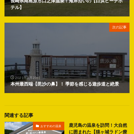
長崎県南島原市口之津温泉！海岸沿いの【白浜ビーチホ
テル】
次の記事
2021年3月20日
本州最西端【毘沙の鼻】！ 季節を感じる遊歩道と絶景
関連する記事
鹿児島の温泉を訪問！大自然
おすすめの温泉
に囲まれた【猿ヶ城ラドン療