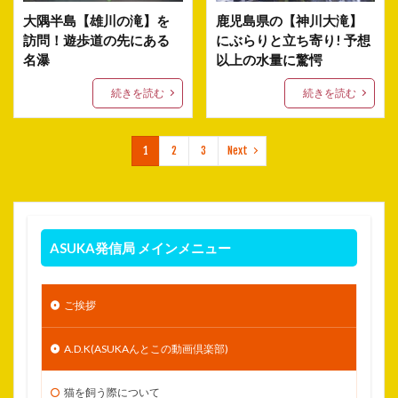
大隅半島【雄川の滝】を
鹿児島県の【神川大滝】
訪問！遊歩道の先にある
にぶらりと立ち寄り! 予想
名瀑
以上の水量に驚愕
続きを読む
続きを読む
1
2
3
Next
ASUKA発信局 メインメニュー
ご挨拶
A.D.K(ASUKAんとこの動画倶楽部)
猫を飼う際について