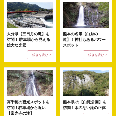
大分県【三日月の滝】を
熊本の名瀑【白糸の
訪問！ 駐車場から見える
滝】！神社もあるパワー
雄大な光景
スポット
続きを読む
続きを読む
高千穂の観光スポットを
熊本県 の【白滝公園】を
訪問！駐車場から近い
訪問！水のない滝の正体
【常光寺の滝】