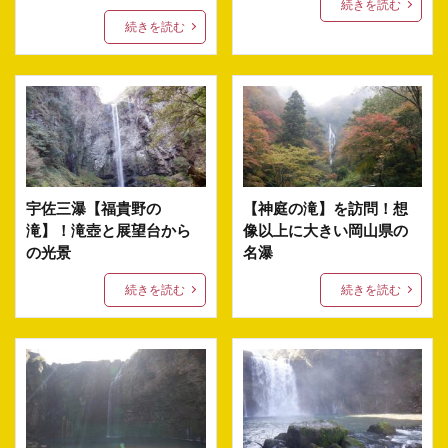
続きを読む
続きを読む
宇佐三瀑【福貴野の
【神庭の滝】を訪問！想
滝】！滝壺と展望台から
像以上に大きい岡山県の
の光景
名瀑
続きを読む
続きを読む