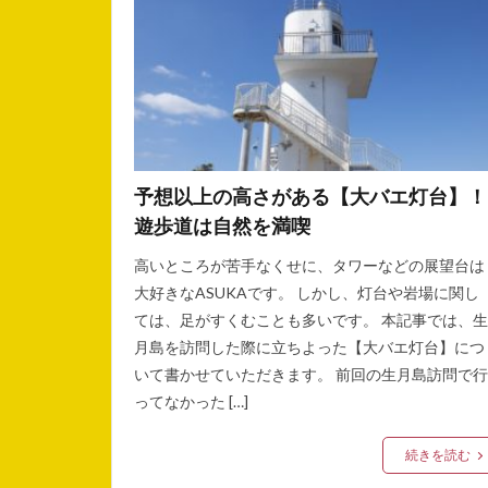
予想以上の高さがある【大バエ灯台】！
遊歩道は自然を満喫
高いところが苦手なくせに、タワーなどの展望台は
大好きなASUKAです。 しかし、灯台や岩場に関し
ては、足がすくむことも多いです。 本記事では、生
月島を訪問した際に立ちよった【大バエ灯台】につ
いて書かせていただきます。 前回の生月島訪問で行
ってなかった […]
続きを読む