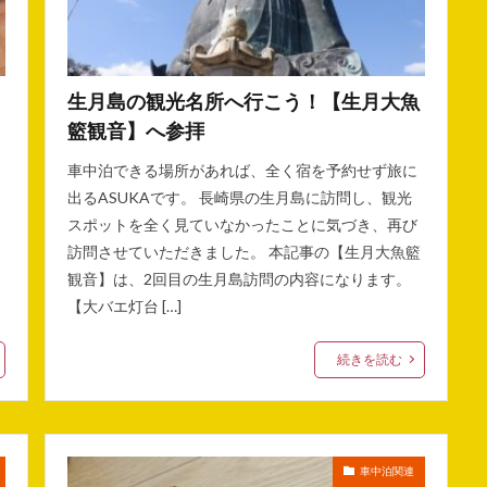
生月島の観光名所へ行こう！【生月大魚
籃観音】へ参拝
車中泊できる場所があれば、全く宿を予約せず旅に
出るASUKAです。 長崎県の生月島に訪問し、観光
スポットを全く見ていなかったことに気づき、再び
訪問させていただきました。 本記事の【生月大魚籃
観音】は、2回目の生月島訪問の内容になります。
【大バエ灯台 […]
続きを読む
車中泊関連