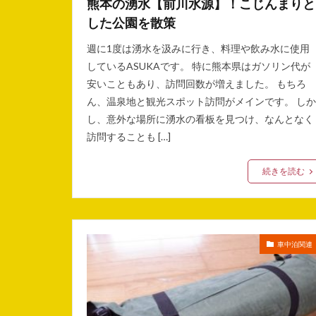
熊本の湧水【前川水源】！こじんまりと
した公園を散策
週に1度は湧水を汲みに行き、料理や飲み水に使用
しているASUKAです。 特に熊本県はガソリン代が
安いこともあり、訪問回数が増えました。 もちろ
ん、温泉地と観光スポット訪問がメインです。 しか
し、意外な場所に湧水の看板を見つけ、なんとなく
訪問することも […]
続きを読む
車中泊関連