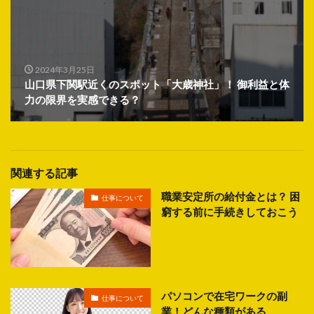
2024年3月25日
山口県下関駅近くのスポット「大歳神社」！ 御利益と体
力の限界を実感できる？
関連する記事
職業安定所の給付金とは？ 困
仕事について
窮する前に手続きしておこう
パソコンで在宅ワークの副
仕事について
業！どんな種類がある