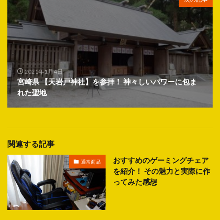
2021年1月4日
宮崎県 【天岩戸神社】を参拝！ 神々しいパワーに包ま
れた聖地
関連する記事
おすすめのゲーミングチェア
通常商品
を紹介！ その魅力と実際に作
ってみた感想